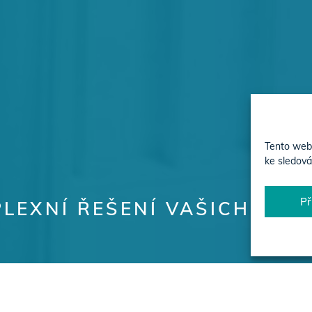
Tento web 
ke sledová
Př
LEXNÍ ŘEŠENÍ VAŠICH PRO