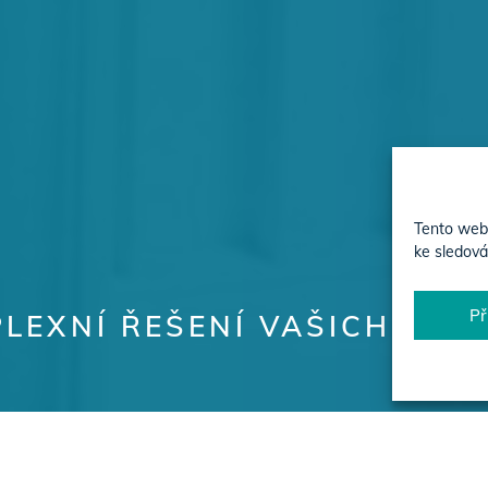
Tento web 
ke sledová
Př
LEXNÍ ŘEŠENÍ VAŠICH PRO