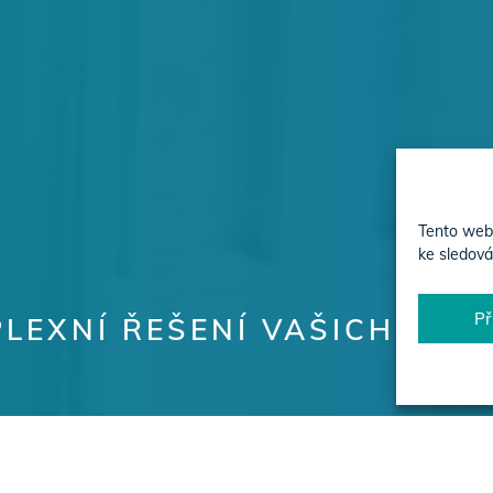
Tento web 
ke sledová
Př
LEXNÍ ŘEŠENÍ VAŠICH PRO