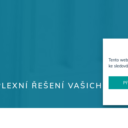
Tento web 
ke sledová
Př
LEXNÍ ŘEŠENÍ VAŠICH PRO