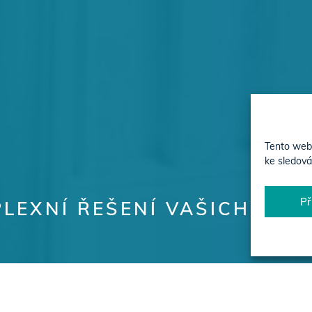
Tento web 
ke sledová
Př
LEXNÍ ŘEŠENÍ VAŠICH PRO