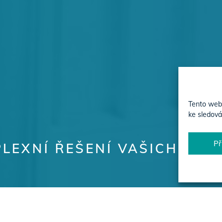
Tento web 
ke sledová
Př
LEXNÍ ŘEŠENÍ VAŠICH PRO