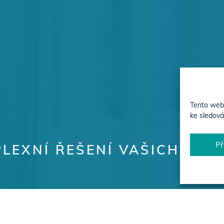
Tento web 
ke sledová
Př
LEXNÍ ŘEŠENÍ VAŠICH PRO