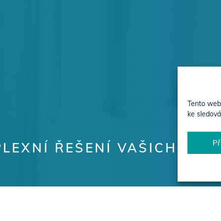
Tento web 
ke sledová
Př
LEXNÍ ŘEŠENÍ VAŠICH PRO