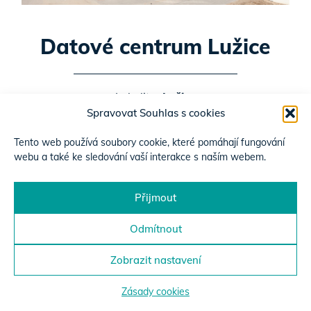
Datové centrum Lužice
Lokalita:
Lužice
Spravovat Souhlas s cookies
Investor:
Centrum ICT služeb
Tento web používá soubory cookie, které pomáhají fungování
Termín výstavby:
2014–2015
webu a také ke sledování vaší interakce s naším webem.
Přijmout
ZOBRAZIT PROJEKT
Odmítnout
Zobrazit nastavení
Zásady cookies