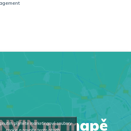
nagement
INVIN na mapě
pnutím přijměte marketingové soubory
cookie a povolte tento obsah