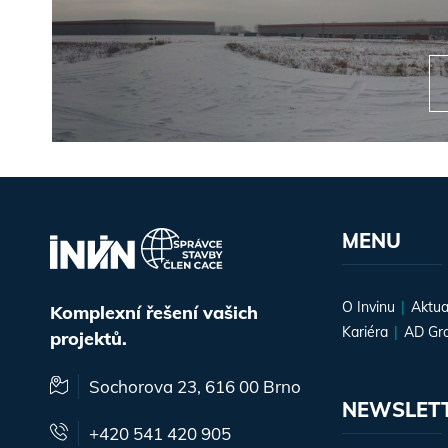
MENU
O Invinu
Aktua
Komplexní řešení vašich
Kariéra
AD Gr
projektů.
Sochorova 23, 616 00 Brno
NEWSLET
+420 541 420 905