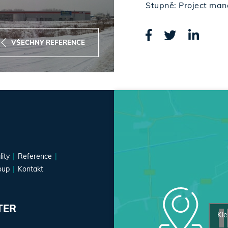
Stupně: Project ma
VŠECHNY REFERENCE
lity
Reference
oup
Kontakt
TER
Kle