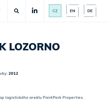
CZ
EN
DE
T
RK LOZORNO
avby:
2012
p logistického areálu PointPark Properties.