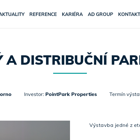
AKTUALITY
REFERENCE
KARIÉRA
AD GROUP
KONTAK
Ý A DISTRIBUČNÍ PA
zorno
Investor:
PointPark Properties
Termín výst
Výstavba jedné z eta