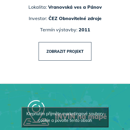
Lokalita:
Vranovská ves a Pánov
Investor:
ČEZ Obnovitelné zdroje
Termín výstavby:
2011
ZOBRAZIT PROJEKT
Klepnutím přijměte marketingové soubory
INVIN na mapě
cookie a povolte tento obsah