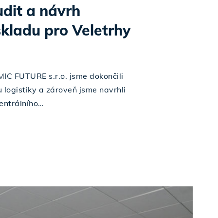
udit a návrh
skladu pro Veletrhy
IC FUTURE s.r.o. jsme dokončili
 logistiky a zároveň jsme navrhli
entrálního…