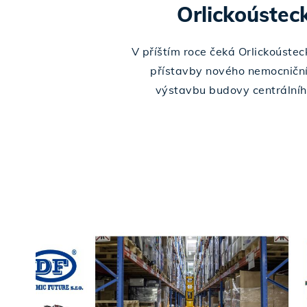
Orlickoústec
V příštím roce čeká Orlickoústec
přístavby nového nemocniční
výstavbu budovy centrálníh