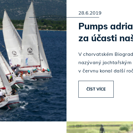
28.6.2019
Pumps adria
za účasti n
V chorvatském Biograd
nazývaný jachtařským c
v červnu konal další ro
ČÍST VÍCE