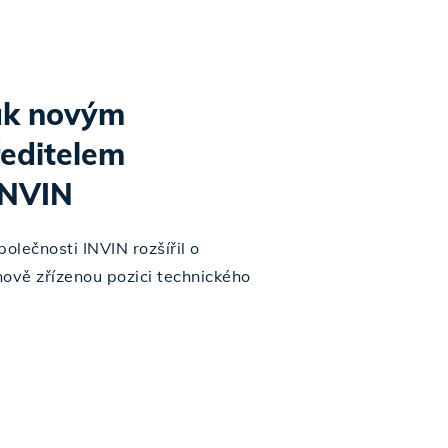
ák novým
ředitelem
INVIN
olečnosti INVIN rozšířil o
ově zřízenou pozici technického