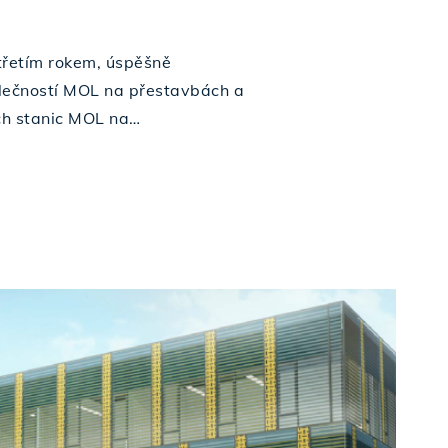
 třetím rokem, úspěšně
lečností MOL na přestavbách a
ch stanic MOL na…