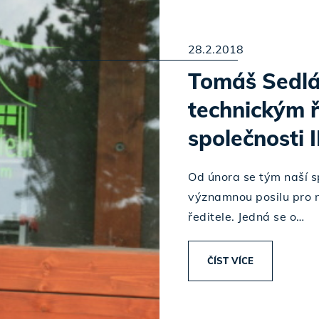
28.2.2018
Tomáš Sedl
technickým 
společnosti 
Od února se tým naší sp
významnou posilu pro n
ředitele. Jedná se o…
ČÍST VÍCE