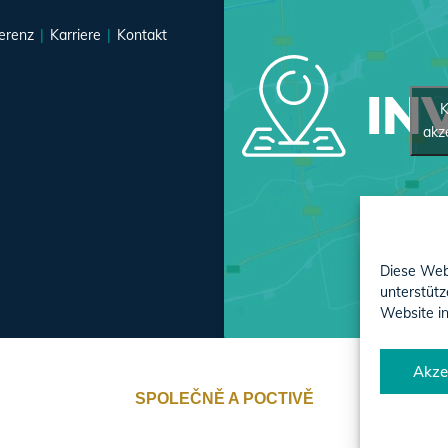
erenz
Karriere
Kontakt
INV
K
akz
Diese Web
unterstütz
Website in
Akze
SPOLEČNĚ A POCTIVĚ