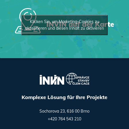
Klicken Sie, um Marketing-Cookies zu
INVIN auf der Karte
akzeptieren und diesen Inhalt zu aktivieren
Komplexe Lösung für Ihre Projekte
Sochorova 23, 616 00 Brno
+420 764 543 210