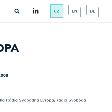
CZ
EN
DE
T
OPA
2008
dla Rádia Svobodná Evropa/Radia Svoboda