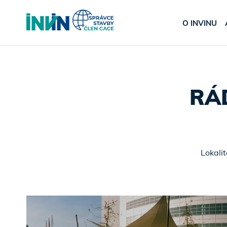
O INVINU
RÁ
Lokali