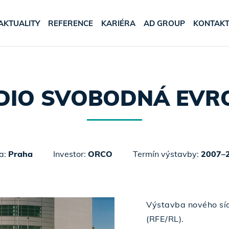
AKTUALITY
REFERENCE
KARIÉRA
AD GROUP
KONTAK
DIO SVOBODNÁ EVR
ta:
Praha
Investor:
ORCO
Termín výstavby:
2007–
Výstavba nového sí
(RFE/RL).