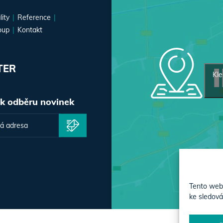
lity
Reference
oup
Kontakt
TER
Kle
 k odběru novinek
Tento web 
ke sledová