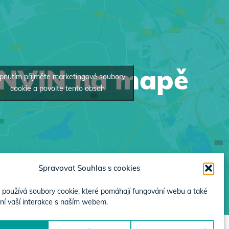
INVIN na mapě
pnutím přijměte marketingové soubory
cookie a povolte tento obsah
Spravovat Souhlas s cookies
používá soubory cookie, které pomáhají fungování webu a také
ní vaší interakce s naším webem.