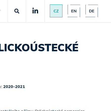
CZ
EN
DE
T
LICKOÚSTECKÉ
y:
2020–2021