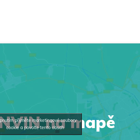
INVIN na mapě
pnutím přijměte marketingové soubory
cookie a povolte tento obsah