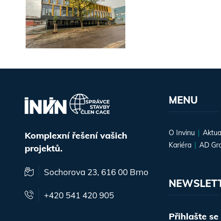
MENU
O Invinu
Aktua
Komplexní řešení vašich
Kariéra
AD Gr
projektů.
Sochorova 23, 616 00 Brno
NEWSLET
+420 541 420 905
Přihlašte se