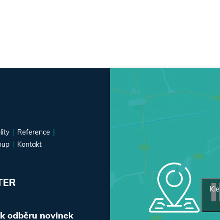
lity
Reference
oup
Kontakt
TER
Kle
 k odběru novinek