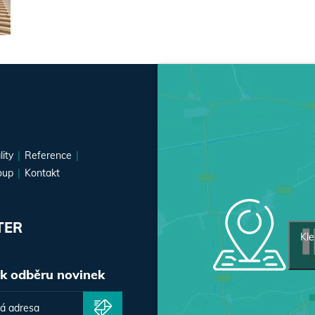
lity
Reference
oup
Kontakt
TER
Kle
 k odběru novinek