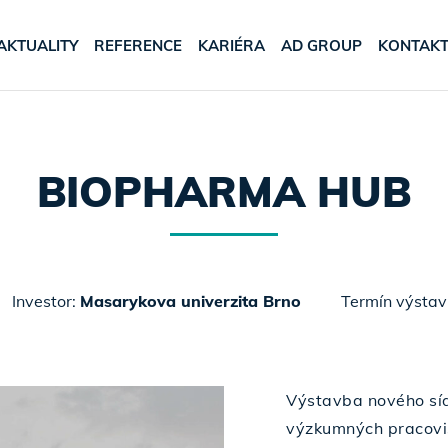
AKTUALITY
REFERENCE
KARIÉRA
AD GROUP
KONTAK
BIOPHARMA HUB
Investor:
Masarykova univerzita Brno
Termín výsta
Výstavba nového síd
výzkumných pracoviš