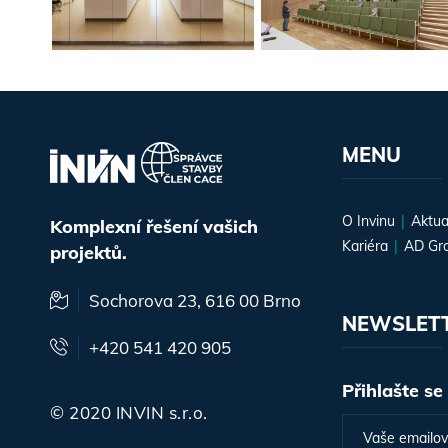
MENU
O Invinu
Aktua
Komplexní řešení vašich
Kariéra
AD Gr
projektů.
Sochorova 23, 616 00 Brno
NEWSLET
+420 541 420 905
Přihlašte se
© 2020 INVIN s.r.o.