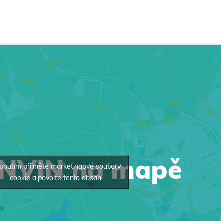
INVIN na mapě
pnutím přijměte marketingové soubory
cookie a povolte tento obsah