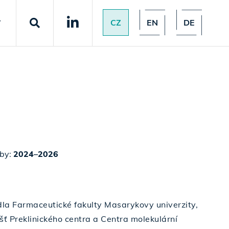
CZ
EN
DE
T
vby:
2024–2026
la Farmaceutické fakulty Masarykovy univerzity,
ť Preklinického centra a Centra molekulární