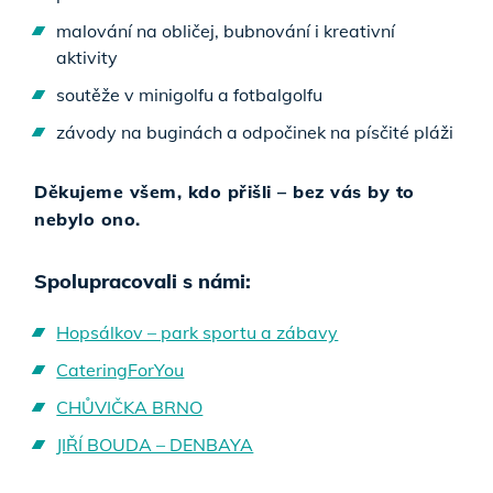
malování na obličej, bubnování i kreativní
aktivity
soutěže v minigolfu a fotbalgolfu
závody na buginách a odpočinek na písčité pláži
Děkujeme všem, kdo přišli – bez vás by to
nebylo ono.
Spolupracovali s námi:
Hopsálkov – park sportu a zábavy
CateringForYou
CHŮVIČKA BRNO
JIŘÍ BOUDA – DENBAYA