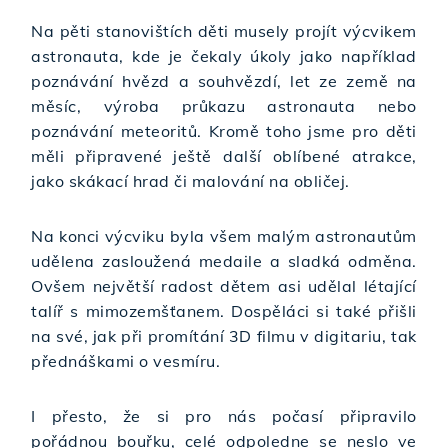
Na pěti stanovištích děti musely projít výcvikem
astronauta, kde je čekaly úkoly jako například
poznávání hvězd a souhvězdí, let ze země na
měsíc, výroba průkazu astronauta nebo
poznávání meteoritů. Kromě toho jsme pro děti
měli připravené ještě další oblíbené atrakce,
jako skákací hrad či malování na obličej.
Na konci výcviku byla všem malým astronautům
udělena zasloužená medaile a sladká odměna.
Ovšem největší radost dětem asi udělal létající
talíř s mimozemšťanem. Dospěláci si také přišli
na své, jak při promítání 3D filmu v digitariu, tak
přednáškami o vesmíru.
I přesto, že si pro nás počasí připravilo
pořádnou bouřku, celé odpoledne se neslo ve