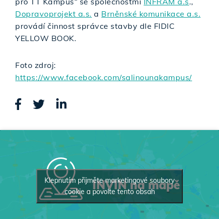
pro TT Kampus“ se společnostmi
INFRAM a.s
.,
Dopravoprojekt a.s.
a
Brněnské komunikace a.s.
provádí činnost správce stavby dle FIDIC
YELLOW BOOK.
Foto zdroj:
https://www.facebook.com/salinounakampus/
Klepnutím přijměte marketingové soubory
INVIN na mapě
cookie a povolte tento obsah