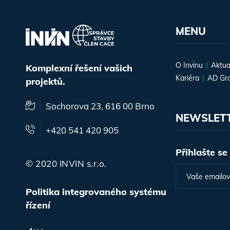
MENU
O Invinu
Aktua
Komplexní řešení vašich
Kariéra
AD Gr
projektů.
Sochorova 23, 616 00 Brno
NEWSLET
+420 541 420 905
Přihlašte se
© 2020 INVIN s.r.o.
Politika integrovaného systému
řízení