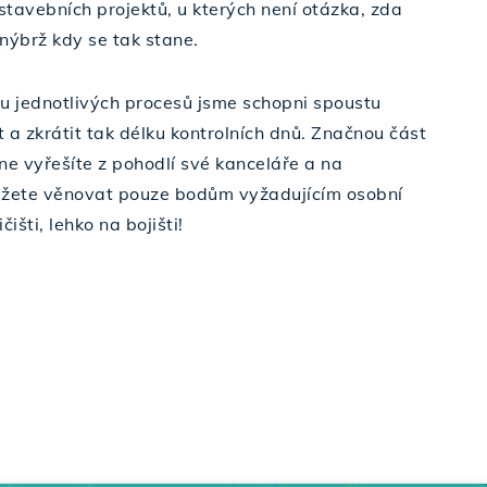
 stavebních projektů, u kterých není otázka, zda
 nýbrž kdy se tak stane.
hu jednotlivých procesů jsme schopni spoustu
 a zkrátit tak délku kontrolních dnů. Značnou část
ne vyřešíte z pohodlí své kanceláře a na
ůžete věnovat pouze bodům vyžadujícím osobní
išti, lehko na bojišti!