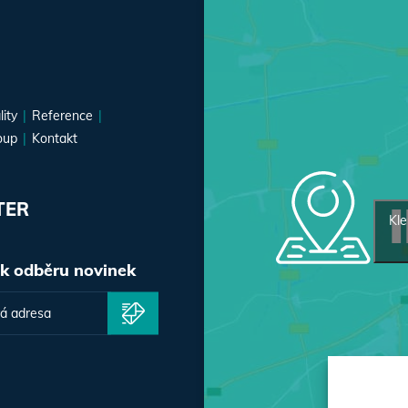
lity
Reference
oup
Kontakt
TER
Kle
 k odběru novinek