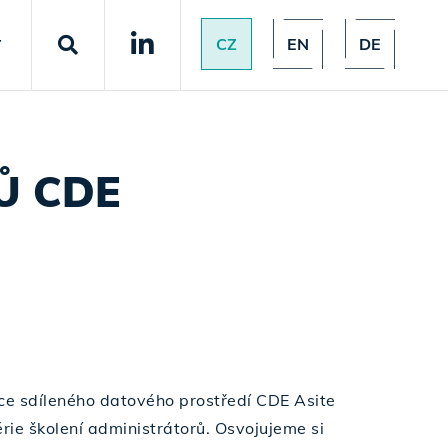
CZ
EN
DE
T
Ů CDE
e sdíleného datového prostředí CDE Asite
ie školení administrátorů. Osvojujeme si