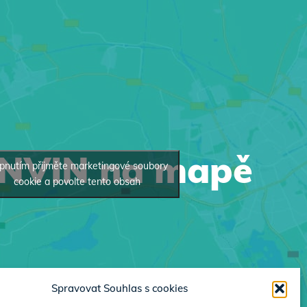
INVIN na mapě
pnutím přijměte marketingové soubory
cookie a povolte tento obsah
Spravovat Souhlas s cookies