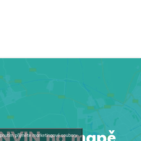
INVIN na mapě
pnutím přijměte marketingové soubory