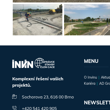
MENU
O Invinu
Aktua
Komplexní řešení vašich
Kariéra
AD Gr
projektů.
Sochorova 23, 616 00 Brno
NEWSLET
+420 541 420 905