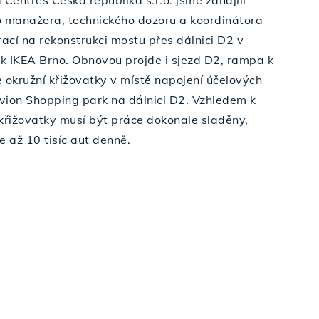
 Centres Česká republika s.r.o. jsme zahájili
o manažera, technického dozoru a koordinátora
rací na rekonstrukci mostu přes dálnici D2 v
k IKEA Brno. Obnovou projde i sjezd D2, rampa k
 okružní křižovatky v místě napojení účelových
vion Shopping park na dálnici D2. Vzhledem k
 křižovatky musí být práce dokonale sladěny,
e až 10 tisíc aut denně.