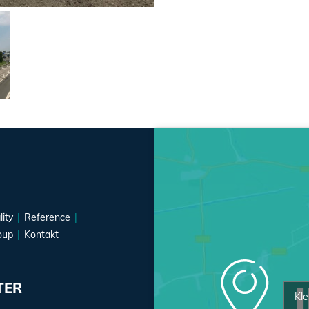
lity
Reference
oup
Kontakt
TER
Kle