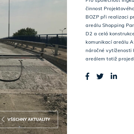
Pro společnost Ingka
činnost Projektovéh
BOZP při realizaci p
areálu Shopping Par
D2 a celá konstrukce
komunikací areálu A
náročné vytíženosti
areálem totiž projed
VŠECHNY AKTUALITY