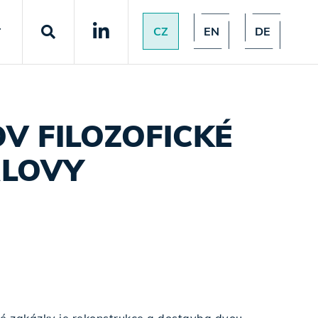
CZ
EN
DE
T
V FILOZOFICKÉ
RLOVY