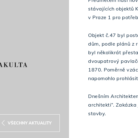
Předmětem naší nov
stávajících objektů 
v Praze 1 pro potřeby
Objekt č.47 byl posta
dům, podle plánů z 
byl několikrát přest
dvoupatrový pavlačo
1870. Poměrně vzác
napomohlo prohlásit
Dnešním Architektem
architekti“. Zakázka
stavby.
VŠECHNY AKTUALITY