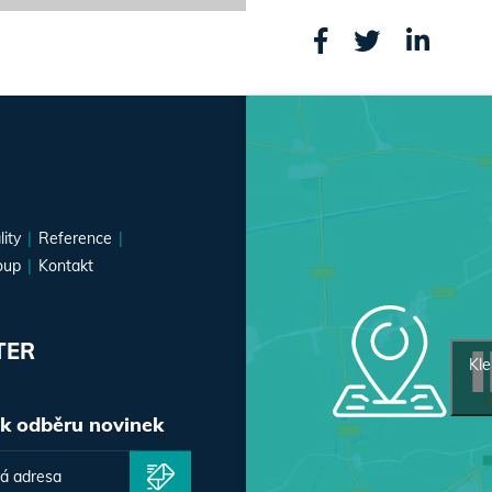
lity
Reference
oup
Kontakt
TER
Kle
 k odběru novinek