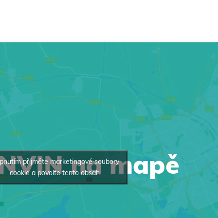
INVIN na mapě
pnutím přijměte marketingové soubory
cookie a povolte tento obsah