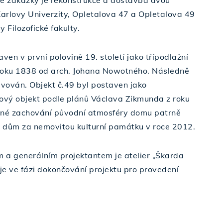
é zakázky je rekonstrukce a dostavba dvou
Karlovy Univerzity, Opletalova 47 a Opletalova 49
 Filozofické fakulty.
ven v první polovině 19. století jako třípodlažní
roku 1838 od arch. Johana Nowotného. Následně
avován. Objekt č.49 byl postaven jako
vý objekt podle plánů Václava Zikmunda z roku
né zachování původní atmosféry domu patrně
 dům za nemovitou kulturní památku v roce 2012.
 a generálním projektantem je atelier „Škarda
 je ve fázi dokončování projektu pro provedení