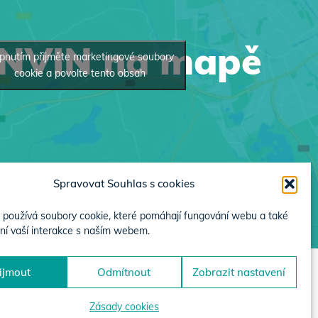
INVIN na mapě
pnutím přijměte marketingové soubory
cookie a povolte tento obsah
Spravovat Souhlas s cookies
používá soubory cookie, které pomáhají fungování webu a také
ní vaší interakce s naším webem.
ijmout
Odmítnout
Zobrazit nastavení
Zásady cookies