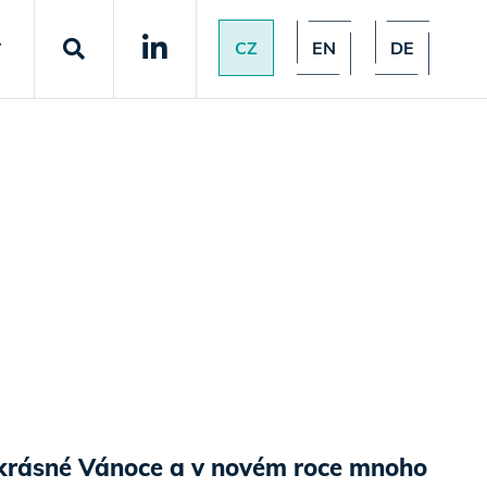
CZ
EN
DE
T
krásné Vánoce a v novém roce mnoho