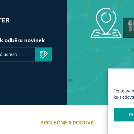
TER
Kle
 k odběru novinek
Tento web 
ke sledová
Př
SPOLEČNĚ A POCTIVĚ