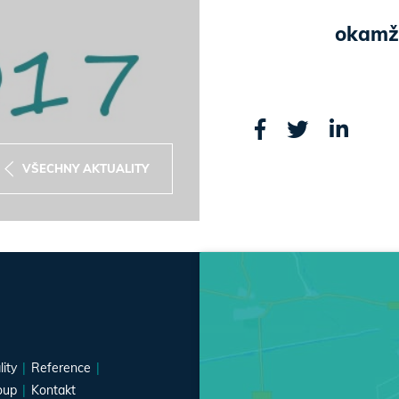
okamži
VŠECHNY AKTUALITY
lity
Reference
oup
Kontakt