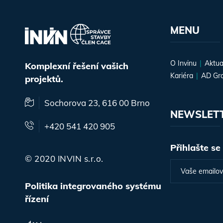
MENU
O Invinu
Aktua
Komplexní řešení vašich
Kariéra
AD Gr
projektů.
Sochorova 23, 616 00 Brno
NEWSLET
+420 541 420 905
Přihlašte se
© 2020 INVIN s.r.o.
Politika integrovaného systému
řízení