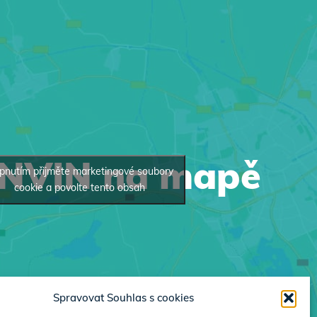
INVIN na mapě
pnutím přijměte marketingové soubory
cookie a povolte tento obsah
Spravovat Souhlas s cookies