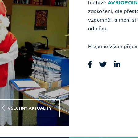
budově
AVRIOPOIN
zaskočeni, ale přest
vzpomněl, a mohl si
odměnu.
Přejeme všem příjem
VŠECHNY AKTUALITY