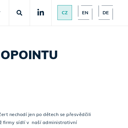
CZ
EN
DE
T
IOPOINTU
čert nechodí jen po dětech se přesvědčili
ž firmy sídlí v naší administrativní