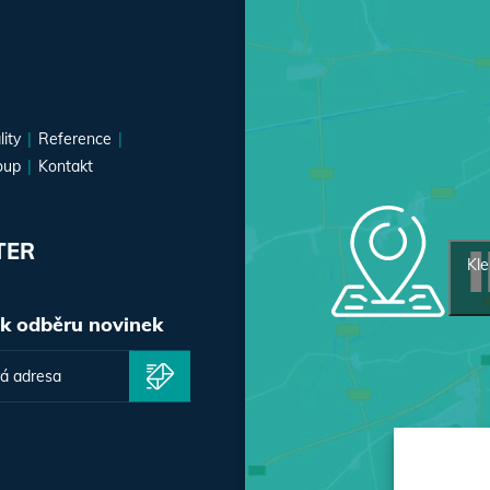
lity
Reference
oup
Kontakt
TER
Kle
 k odběru novinek