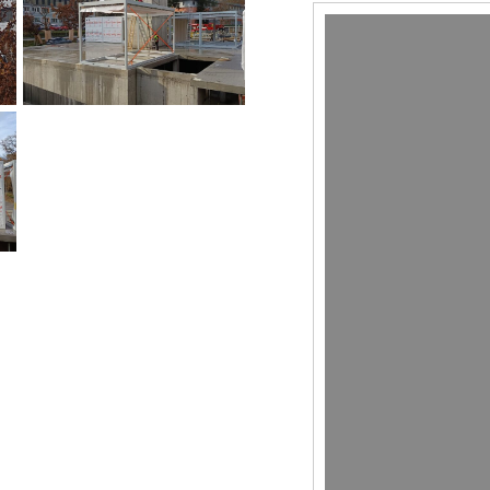
Video
přehrávač