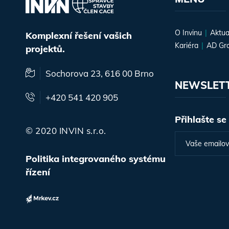
O Invinu
Aktua
Komplexní řešení vašich
Kariéra
AD Gr
projektů.
Sochorova 23, 616 00 Brno
NEWSLET
+420 541 420 905
Přihlašte se
© 2020 INVIN s.r.o.
Politika integrovaného systému
řízení