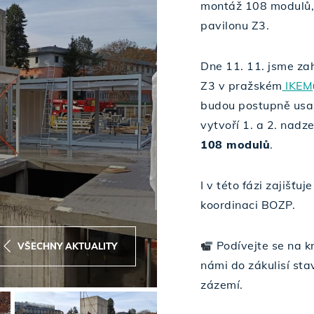
montáž 108 modulů, 
pavilonu Z3.
Dne 11. 11. jsme zah
Z3 v pražském
IKEM
budou postupně usa
vytvoří 1. a 2. nad
108 modulů
.
I v této fázi zajišťuj
koordinaci BOZP.
Podívejte se na k
VŠECHNY AKTUALITY
námi do zákulisí sta
zázemí.