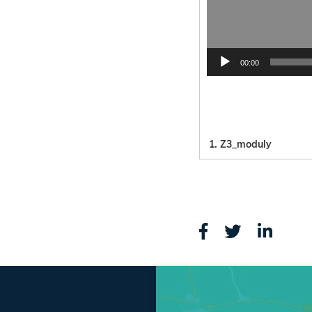
00:00
1.
Z3_moduly