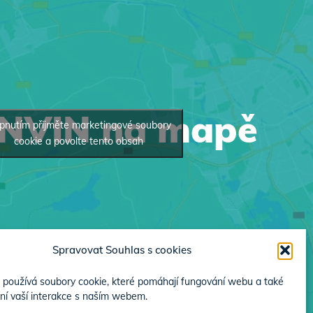
INVIN na mapě
pnutím přijměte marketingové soubory
cookie a povolte tento obsah
Spravovat Souhlas s cookies
používá soubory cookie, které pomáhají fungování webu a také
ní vaší interakce s naším webem.