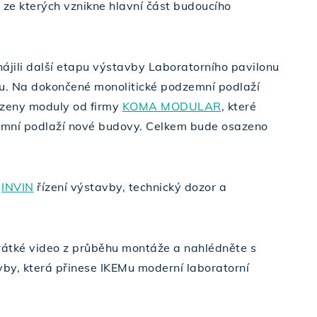
ze kterých vznikne hlavní část budoucího
ájili další etapu výstavby Laboratorního pavilonu
u. Na dokončené monolitické podzemní podlaží
zeny moduly od firmy
KOMA MODULAR
, které
zemní podlaží nové budovy. Celkem bude osazeno
e
INVIN
řízení výstavby, technický dozor a
rátké video z průběhu montáže a nahlédněte s
vby, která přinese IKEMu moderní laboratorní