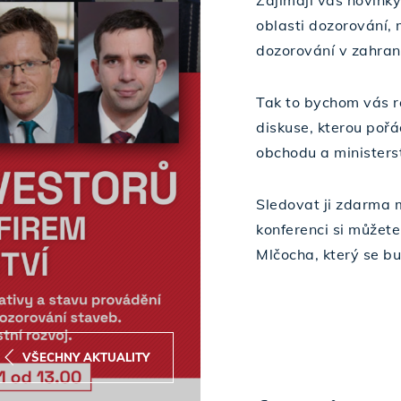
Zajímají vás novinky
oblasti dozorování,
dozorování v zahran
Tak to bychom vás rá
diskuse, kterou poř
obchodu a ministerst
Sledovat ji zdarma 
konferenci si můžete
Mlčocha, který se b
VŠECHNY AKTUALITY