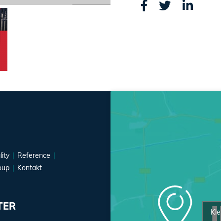
lity
Reference
oup
Kontakt
TER
Kle