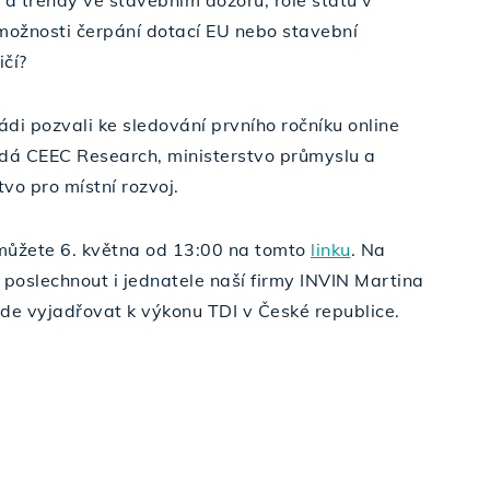
 a trendy ve stavebním dozoru, role státu v
 možnosti čerpání dotací EU nebo stavební
ičí?
di pozvali ke sledování prvního ročníku online
ádá CEEC Research, ministerstvo průmyslu a
vo pro místní rozvoj.
můžete 6. května od 13:00 na tomto
linku
. Na
 poslechnout i jednatele naší firmy INVIN Martina
ude vyjadřovat k výkonu TDI v České republice.