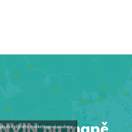
INVIN na mapě
pnutím přijměte marketingové soubory