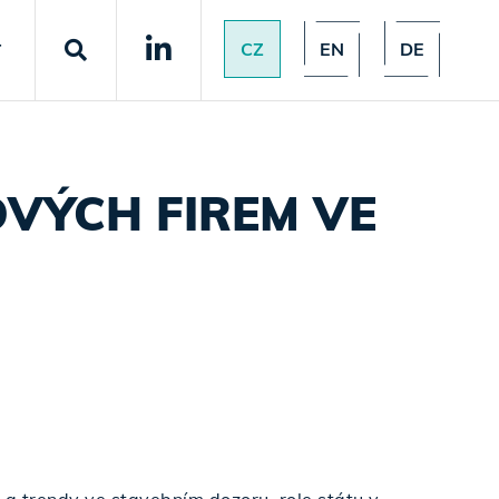
CZ
EN
DE
T
VÝCH FIREM VE