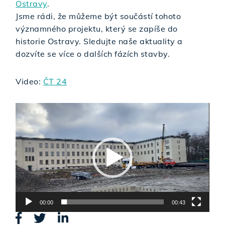
Ostravy
.
Jsme rádi, že můžeme být součástí tohoto
významného projektu, který se zapíše do
historie Ostravy. Sledujte naše aktuality a
dozvíte se více o dalších fázích stavby.
Video:
ČT 24
Video
přehrávač
00:00
00:43