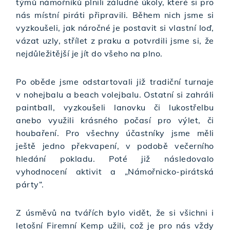
týmů námořníků plnili záludné úkoly, které si pro
nás místní piráti připravili. Během nich jsme si
vyzkoušeli, jak náročné je postavit si vlastní loď,
vázat uzly, střílet z praku a potvrdili jsme si, že
nejdůležitější je jít do všeho na plno.
Po oběde jsme odstartovali již tradiční turnaje
v nohejbalu a beach volejbalu. Ostatní si zahráli
paintball, vyzkoušeli lanovku či lukostřelbu
anebo využili krásného počasí pro výlet, či
houbaření. Pro všechny účastníky jsme měli
ještě jedno překvapení, v podobě večerního
hledání pokladu. Poté již následovalo
vyhodnocení aktivit a „Námořnicko-pirátská
párty“.
Z úsměvů na tvářích bylo vidět, že si všichni i
letošní Firemní Kemp užili, což je pro nás vždy