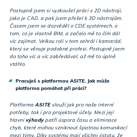
Postupně jsem si vyzkoušel práci s 2D nástroji,
jako je CAD, a pak jsem přešel k 3D nástrojům.
Časem jsem se dozvěděl o CDE systémech, o
tom, co je vlastně BIM, a začalo mě to čím dál
víc zajímat. Velkou roli v tom sehrál i kamarád,
který se věnuje podobné profesi. Postupně jsem
do toho víc a víc zabředával, až mě to úplně
vtáhlo.
Pracuješ s platformou ASITE. Jak může
platforma pomáhat při práci?
Platforma
ASITE
slouží jak pro naše interní
potřeby, tak i pro projektové účely. Mezi její
hlavní
výhody
patří úspora času a eliminace
chyb, které mohou vzniknout špatnou komunikací
mezi týmy. Díky systému mají všichni jistotu, že