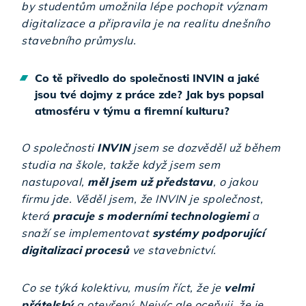
by studentům umožnila lépe pochopit význam
digitalizace a připravila je na realitu dnešního
stavebního průmyslu.
Co tě přivedlo do společnosti INVIN a jaké
jsou tvé dojmy z práce zde? Jak bys popsal
atmosféru v týmu a firemní kulturu?
O společnosti
INVIN
jsem se dozvěděl už během
studia na škole, takže když jsem sem
nastupoval,
měl jsem už představu
, o jakou
firmu jde. Věděl jsem, že INVIN je společnost,
která
pracuje s moderními technologiemi
a
snaží se implementovat
systémy podporující
digitalizaci procesů
ve stavebnictví.
Co se týká kolektivu, musím říct, že je
velmi
přátelský
a otevřený. Nejvíc ale oceňuji, že je