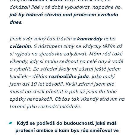
dokázali lidé v té době vybudovat, napadne ho,
jak by taková stavba nad pralesem vznikala
dnes
.
Jinak svůj volný čas trávím
s kamarády
nebo
cvičením
. S nástupem zimy se vždycky těším až
si vyjedu na sjezdovku zalyžovat. Mám rád také
víkendy, kdy si mohu sednout na celé dny k vodě
a rybařit. Ze střední školy mi zůstal ještě jeden
koníček – dělám
rozhodčího juda
. Jako malý
jsem asi 10 let závodil. Kvůli zdraví jsem ale
musel na chvíli přestat a pak už jsem do toho
zpátky nenaskočil. Občas tak víkendy strávím na
tatami jako rozhodčí mládeže.
Když se podíváš do budoucnosti, jaké máš
profesní ambice a kam bys rád směřoval ve