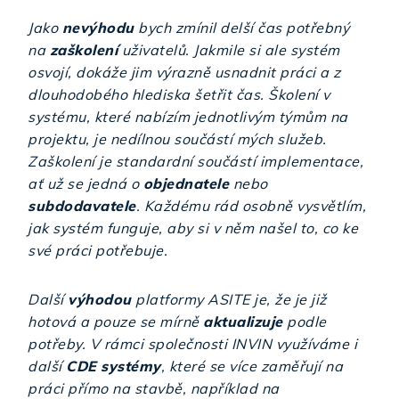
Jako
nevýhodu
bych zmínil delší čas potřebný
na
zaškolení
uživatelů. Jakmile si ale systém
osvojí, dokáže jim výrazně usnadnit práci a z
dlouhodobého hlediska šetřit čas. Školení v
systému, které nabízím jednotlivým týmům na
projektu, je nedílnou součástí mých služeb.
Zaškolení je standardní součástí implementace,
ať už se jedná o
objednatele
nebo
subdodavatele
. Každému rád osobně vysvětlím,
jak systém funguje, aby si v něm našel to, co ke
své práci potřebuje.
Další
výhodou
platformy ASITE je, že je již
hotová a pouze se mírně
aktualizuje
podle
potřeby. V rámci společnosti INVIN využíváme i
další
CDE systémy
, které se více zaměřují na
práci přímo na stavbě, například na