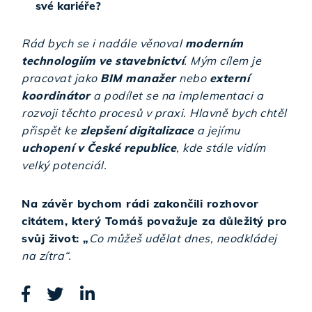
své kariéře?
Rád bych se i nadále věnoval
moderním
technologiím ve stavebnictví
. Mým cílem je
pracovat jako
BIM manažer
nebo
externí
koordinátor
a podílet se na implementaci a
rozvoji těchto procesů v praxi. Hlavně bych chtěl
přispět ke
zlepšení digitalizace
a jejímu
uchopení v České republice
, kde stále vidím
velký potenciál.
Na závěr bychom rádi zakončili rozhovor
citátem, který Tomáš považuje za důležitý pro
svůj život: „
Co můžeš udělat dnes, neodkládej
na zítra“.