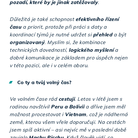
pozadí, které by je jinak zatěžovaly
.
Důležitá je také schopnost
efektivního řízení
času
a priorit, protože při práci s daty a
koordinací týmů je nutné udržet si
přehled
a být
organizovaný
. Myslím si, že kombinace
technických dovedností,
logického myšlení
a
dobré komunikace je základem pro úspěch nejen
v této pozici, ale i v celém oboru.
Co ty a tvůj volný čas?
Ve volném čase rád
cestuji
. Letos v létě jsem s
rodinou navštívil
Peru a Bolívii
a dříve jsem měl
možnost procestovat i
Vietnam
, což je nádherná
země, kterou všem vřele doporučuji. Na cestách
jsem spíš aktivní – asi nejvíc mě v poslední době
zaujalo
Machu Picchu
. Když člověk vidí, co