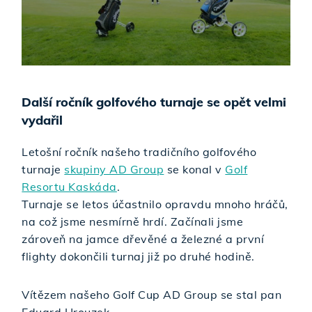
Další ročník golfového turnaje se opět velmi
vydařil
Letošní ročník našeho tradičního golfového
turnaje
skupiny AD Group
se konal v
Golf
Resortu Kaskáda
.
Turnaje se letos účastnilo opravdu mnoho hráčů,
na což jsme nesmírně hrdí. Začínali jsme
zároveň na jamce dřevěné a železné a první
flighty dokončili turnaj již po druhé hodině.
Vítězem našeho Golf Cup AD Group se stal pan
Eduard Hrouzek.