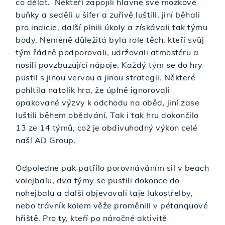
co dělat. Někteří zapojili hlavně své mozkové
buňky a seděli u šifer a zuřivě luštili, jiní běhali
pro indicie, další plnili úkoly a získávali tak týmu
body. Neméně důležitá byla role těch, kteří svůj
tým řádně podporovali, udržovali atmosféru a
nosili povzbuzující nápoje. Každý tým se do hry
pustil s jinou vervou a jinou strategii. Některé
pohltila natolik hra, že úplně ignorovali
opakované výzvy k odchodu na oběd, jiní zase
luštili během obědvání. Tak i tak hru dokončilo
13 ze 14 týmů, což je obdivuhodný výkon celé
naší AD Group.
Odpoledne pak patřilo porovnáváním sil v beach
volejbalu, dva týmy se pustili dokonce do
nohejbalu a další objevovali taje lukostřelby,
nebo trávník kolem věže proměnili v pétanquové
hřiště. Pro ty, kteří po náročné aktivitě