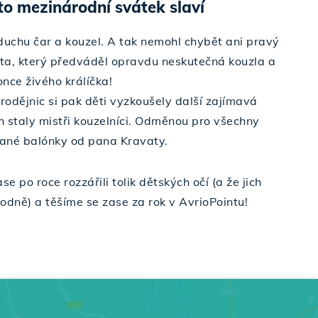
nto mezinárodní svátek slaví
duchu čar a kouzel. A tak nemohl chybět ani pravý
ta, který předváděl opravdu neskutečná kouzla a
nce živého králíčka!
odějnic si pak děti vyzkoušely další zajímavá
ch staly mistři kouzelníci. Odměnou pro všechny
ané balónky od pana Kravaty.
se po roce rozzářili tolik dětských očí (a že jich
odně) a těšíme se zase za rok v AvrioPointu!