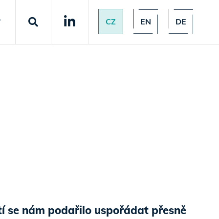
CZ
EN
DE
T
tí se nám podařilo uspořádat přesně