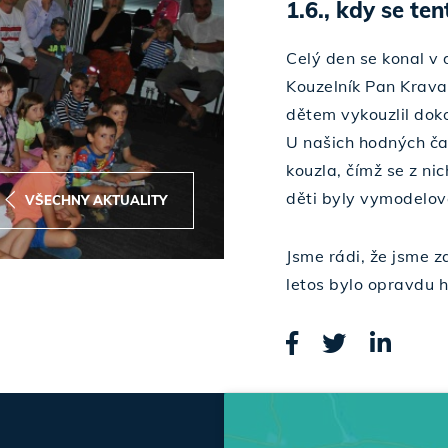
1.6., kdy se te
Celý den se konal v 
Kouzelník Pan Krava
dětem vykouzlil doko
U našich hodných čar
kouzla, čímž se z ni
děti byly vymodelov
VŠECHNY AKTUALITY
Jsme rádi, že jsme za
letos bylo opravdu h