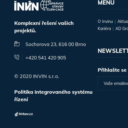
MENU
O Invinu
Aktua
Komplexní řešení vašich
Kariéra
AD Gr
projektů.
Sochorova 23, 616 00 Brno
NEWSLET
+420 541 420 905
Přihlašte se
© 2020 INVIN s.r.o.
Politika integrovaného systému
řízení