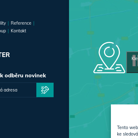
lity
Reference
oup
Kontakt
TER
Kle
 k odběru novinek
Tento web 
ke sledová