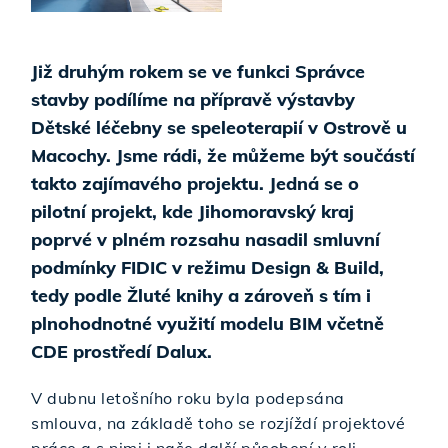
Již druhým rokem se ve funkci Správce
stavby podílíme na přípravě výstavby
Dětské léčebny se speleoterapií v Ostrově u
Macochy. Jsme rádi, že můžeme být součástí
takto zajímavého projektu. Jedná se o
pilotní projekt, kde Jihomoravský kraj
poprvé v plném rozsahu nasadil smluvní
podmínky FIDIC v režimu Design & Build,
tedy podle Žluté knihy a zároveň s tím i
plnohodnotné využití modelu BIM včetně
CDE prostředí Dalux.
V dubnu letošního roku byla podepsána
smlouva, na základě toho se rozjíždí projektové
práce a s nimi i naše další působení v roli