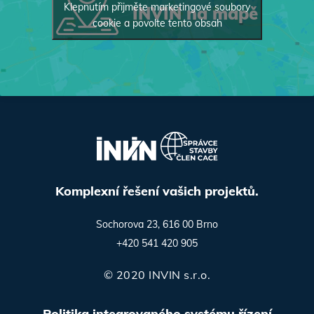
Klepnutím přijměte marketingové soubory
INVIN na mapě
cookie a povolte tento obsah
Komplexní řešení vašich projektů.
Sochorova 23, 616 00 Brno
+420 541 420 905
© 2020 INVIN s.r.o.
Politika integrovaného systému řízení