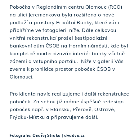
Pobočka v Regionálním centru Olomouc (RCO)
na ulici Jeremenkova byla rozšířena o nové
podlaží a prostory Privátní Banky, které vám
přiblížíme ve fotogalerii níže. Dále celkovou
vnitřní rekonstrukcí prošel šestipodlažní
bankovní dům ČSOB na Horním náměstí, kde byl
kompletně modernizován interiér banky včetně
zázemí a vstupního portálu. Níže v galerii Vás
zveme k prohlídce prostor poboček ČSOB v
Olomouci.
Pro klienta navíc realizujeme i další rekonstrukce
poboček. Za sebou již máme úspěšně redesign
poboček např. v Blansku, Přerově, Ostravě,
Frýdku-Místku a připravujeme další.
Fotografie: Ondřej Straka | dvadva.cz