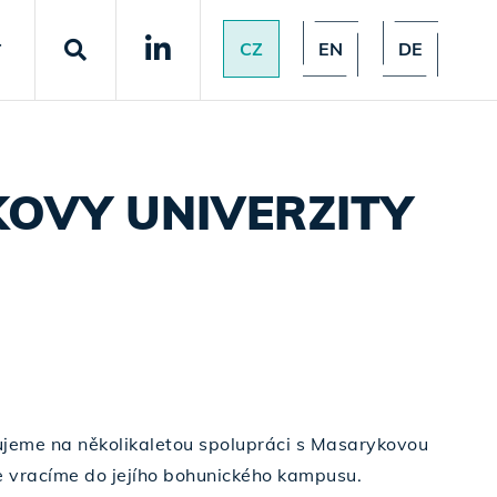
CZ
EN
DE
T
OVY UNIVERZITY
ujeme na několikaletou spolupráci s Masarykovou
se vracíme do jejího bohunického kampusu.