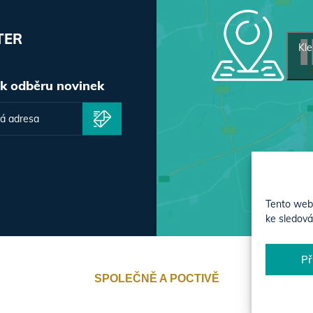
TER
Kle
 k odběru novinek
Tento web 
ke sledová
Př
SPOLEČNĚ A POCTIVĚ