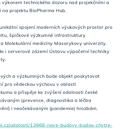
 výkonem technického dozoru nad projekčními a
i na projektu BioPharma Hub.
 unikátní spojení moderních výukových prostor pro
ltu, špičkové výzkumné infrastruktury
 a Molekulární medicíny Masarykovy univerzity.
de i serverové zázemí Ústavu výpočetní techniky
ty.
ových a výzkumných bude objekt poskytovat
mí pro vědeckou výchovu v oblasti
kumu a přispěje ke zvýšení odolnosti české
ekávaným (prevence, diagnostika a léčba
nění) i neočekávaným (pandemie) hrozbám.
i.cz/udalosti/13968-nove-budovy-budou-chytre-