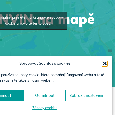
INVIN na mapě
pnutím přijměte marketingové soubory
cookie a povolte tento obsah
Spravovat Souhlas s cookies
používá soubory cookie, které pomáhají fungování webu a také
ní vaší interakce s naším webem.
ijmout
Odmítnout
Zobrazit nastavení
Zásady cookies