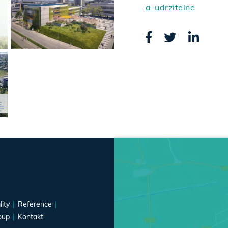
a-udrzitelne
lity
Reference
oup
Kontakt