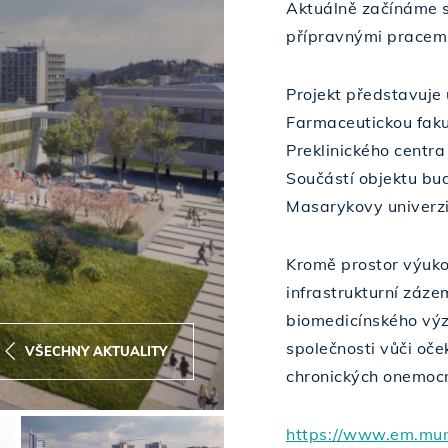
Aktuálně začínáme s
přípravnými pracem
Projekt představuje
Farmaceutickou faku
Preklinického centra
Součástí objektu bu
Masarykovy univerzi
Kromě prostor výuk
infrastrukturní záze
biomedicínského výz
společnosti vůči oč
VŠECHNY AKTUALITY
chronických onemoc
https://www.em.mun