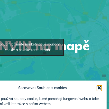
INVIN na mapě
pnutím přijměte marketingové soubory
cookie a povolte tento obsah
Spravovat Souhlas s cookies
používá soubory cookie, které pomáhají fungování webu a také
ní vaší interakce s naším webem.