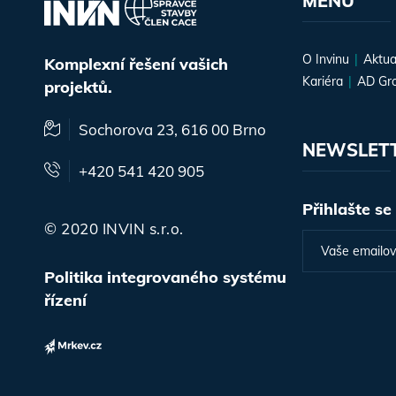
MENU
O Invinu
Aktua
Komplexní řešení vašich
Kariéra
AD Gr
projektů.
Sochorova 23, 616 00 Brno
NEWSLET
+420 541 420 905
Přihlašte se
© 2020 INVIN s.r.o.
Politika integrovaného systému
řízení